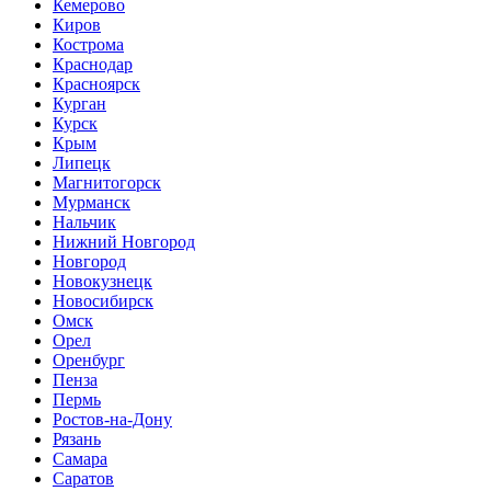
Кемерово
Киров
Кострома
Краснодар
Красноярск
Курган
Курск
Крым
Липецк
Магнитогорск
Мурманск
Нальчик
Нижний Новгород
Новгород
Новокузнецк
Новосибирск
Омск
Орел
Оренбург
Пенза
Пермь
Ростов-на-Дону
Рязань
Самара
Саратов