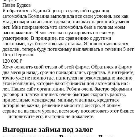
Павел Будков
Я обратился в Единый центр за услугой ссуды под
автомобиль Компания выполнила все свои условия, все как
мы договаривались они сделали, никаких нареканий у меня
нет. Мне понравилось что автомобиль был в полном моем
распоряжении. Я мог его эксплуатировать по своему
усмотрению. В принципе, по сравнению с другими
конторами, тут более лояльная ставка. Я полностью остался
доволен, теперь буду потихоньку выплачивать в течении 5 лет.
Петр Пермяков
120 000 ₽
Хочу оставить свой отзыв об этой фирме. Обратился в фирму
два месяца назад, срочно понадобились средства. В интернете,
точно уже не помню где, наткнулся на рекомендацию именно
этой компании, которые дают финансы под автомобиль на 5
лет. Нашел сайт организации. Ребята очень быстро оформили
договор и платеж пришел: очень быстрая скорость работы,
приветливые менеджеры, минимум данных, кредитная
история не важна, решение выносится быстро. В общем
сервис на высшем уровне, всем хочу посоветовать этот бизнес
— используйте его, вы точно не пожалеете.
Выгодные займы под залог