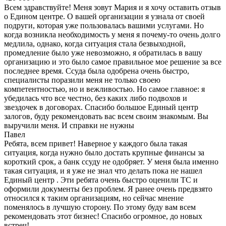
Всем здравствуйте! Меня зовут Мария и я хочу оставить отзыв
о Едином центре. О вашей организации я узнала от своей
подруги, которая уже пользовалась вашими услугами. Но
когда возникла необходимость у меня я почему-то очень долго
медлила, однако, когда ситуация стала безвыходной,
промедление было уже невозможно, я обратилась в вашу
организацию и это было самое правильное мое решение за все
последнее время. Ссуда была одобрена очень быстро,
специалисты поразили меня не только своею
компетентностью, но и вежливостью. Но самое главное: я
убедилась что все честно, без каких либо подвохов и
звездочек в договорах. Спасибо большое Единый центр
залогов, буду рекомендовать вас всем своим знакомым. Вы
выручили меня. И справки не нужны
Павел
Ребята, всем привет! Наверное у каждого была такая
ситуация, когда нужно было достать крупные финансы за
короткий срок, а банк ссуду не одобряет. У меня была именно
такая ситуация, и я уже не знал что делать пока не нашел
Единый центр . Эти ребята очень быстро оценили ТС и
оформили документы без проблем. Я ранее очень предвзято
относился к таким организациям, но сейчас мнение
поменялось в лучшую сторону. По этому буду вам всем
рекомендовать этот бизнес! Спасибо огромное, до новых
встреч!