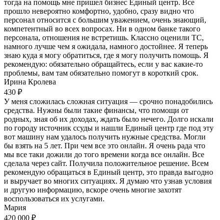
тогда на помощь мне пришел бизнес Единый центр. Все
прошло невероятно комфортно, удобно, сразу видно что
персонал относится с большим уважением, очень знающий,
компетентный во всех вопросах. Ни в одном банке такого
персонала, отношения не встретишь. Классно оценили ТС,
намного лучше чем я ожидала, намного достойнее. Я теперь
знаю куда я могу обратиться, где я могу получить помощь. Я
рекомендую: обязательно обращайтесь, если у вас какие-то
проблемы, вам там обязательно помогут в короткий срок.
Ирина Кролева
430 ₽
У меня сложилась сложная ситуация — срочно понадобились
средства. Нужны были такие финансы, что помощи от
родных, зная об их доходах, ждать было нечего. Долго искали
по городу источник ссуды и нашли Единый центр где под эту
вот машину нам удалось получить нужные средства. Могли
бы взять на 5 лет. При чем все это онлайн. Я очень рада что
мы все таки дожили до того времени когда все онлайн. Все
сделала через сайт. Получила положительное решение. Всем
рекомендую обращаться в Единый центр, это правда выгодно
и выручает во многих ситуациях. Я думаю что узнав условия
и другую информацию, вскоре очень многие захотят
воспользоваться их услугами.
Мария
420 000 ₽