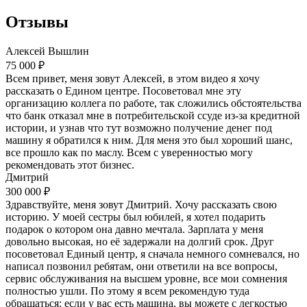
Отзывы
Алексей Вышлин
75 000 ₽
Всем привет, меня зовут Алексей, в этом видео я хочу
рассказать о Едином центре. Посоветовал мне эту
организацию коллега по работе, так сложились обстоятельства
что банк отказал мне в потребительской ссуде из-за кредитной
истории, и узнав что тут возможно получение денег под
машину я обратился к ним. Для меня это был хороший шанс,
все прошло как по маслу. Всем с уверенностью могу
рекомендовать этот бизнес.
Дмитрий
300 000 ₽
Здравствуйте, меня зовут Дмитрий. Хочу рассказать свою
историю. У моей сестры был юбилей, я хотел подарить
подарок о котором она давно мечтала. Зарплата у меня
довольно высокая, но её задержали на долгий срок. Друг
посоветовал Единый центр, я сначала немного сомневался, но
написал позвонил ребятам, они ответили на все вопросы,
сервис обслуживания на высшем уровне, все мои сомнения
полностью ушли. По этому я всем рекомендую туда
обращаться: если у вас есть машина, вы можете с легкостью