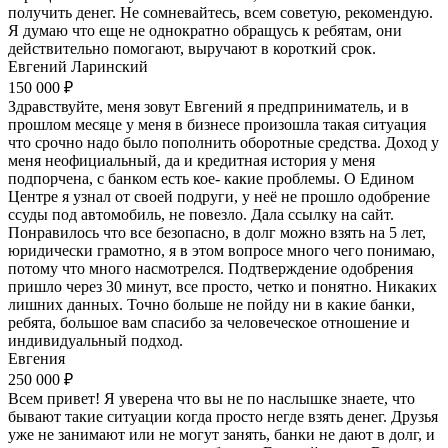
получить денег. Не сомневайтесь, всем советую, рекомендую.
Я думаю что еще не однократно обращусь к ребятам, они
действительно помогают, выручают в короткий срок.
Евгений Ларинский
150 000 ₽
Здравствуйте, меня зовут Евгений я предприниматель, и в
прошлом месяце у меня в бизнесе произошла такая ситуация
что срочно надо было пополнить оборотные средства. Доход у
меня неофициальный, да и кредитная история у меня
подпорчена, с банком есть кое- какие проблемы. О Едином
Центре я узнал от своей подруги, у неё не прошло одобрение
ссуды под автомобиль, не повезло. Дала ссылку на сайт.
Понравилось что все безопасно, в долг можно взять на 5 лет,
юридически грамотно, я в этом вопросе много чего понимаю,
потому что много насмотрелся. Подтверждение одобрения
пришло через 30 минут, все просто, четко и понятно. Никаких
лишних данных. Точно больше не пойду ни в какие банки,
ребята, большое вам спасибо за человеческое отношение и
индивидуальный подход.
Евгения
250 000 ₽
Всем привет! Я уверена что вы не по наслышке знаете, что
бывают такие ситуации когда просто негде взять денег. Друзья
уже не занимают или не могут занять, банки не дают в долг, и